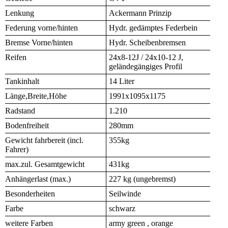
Lenkung
Ackermann Prinzip
Federung vorne/hinten
Hydr. gedämptes Federbein
Bremse Vorne/hinten
Hydr. Scheibenbremsen
Reifen
24x8-12J / 24x10-12 J,
geländegängiges Profil
Tankinhalt
14 Liter
Länge,Breite,Höhe
1991x1095x1175
Radstand
1.210
Bodenfreiheit
280mm
Gewicht fahrbereit (incl.
355kg
Fahrer)
max.zul. Gesamtgewicht
431kg
Anhängerlast (max.)
227 kg (ungebremst)
Besonderheiten
Seilwinde
Farbe
schwarz
weitere Farben
army green , orange