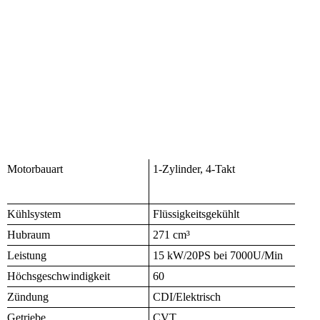
Xwolf 300
loncin 300
Motorbauart
1-Zylinder, 4-Takt
Kühlsystem
Flüssigkeitsgekühlt
Hubraum
271 cm³
Leistung
15 kW/20PS bei 7000U/Min
Höchsgeschwindigkeit
60
Zündung
CDI/Elektrisch
Getriebe
CVT